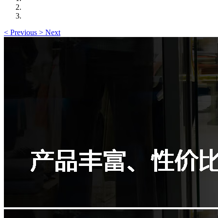
<
Previous
>
Next