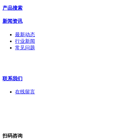
交换机
产品搜索
配件
监视器
新闻资讯
拼接屏
执法记录仪
最新动态
安检门
行业新闻
工程宝
常见问题
海康机器人
华为产品
联系我们
在线留言
扫码咨询