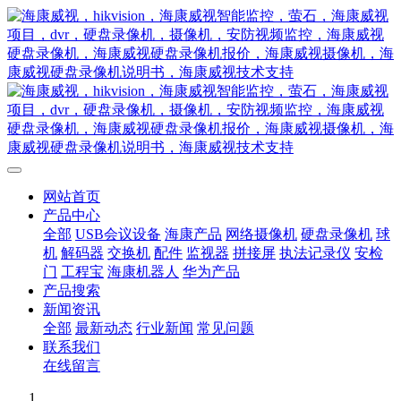
网站首页
产品中心
全部
USB会议设备
海康产品
网络摄像机
硬盘录像机
球
机
解码器
交换机
配件
监视器
拼接屏
执法记录仪
安检
门
工程宝
海康机器人
华为产品
产品搜索
新闻资讯
全部
最新动态
行业新闻
常见问题
联系我们
在线留言