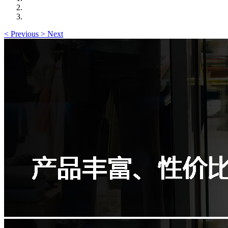
<
Previous
>
Next