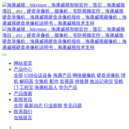
网站首页
产品中心
全部
USB会议设备
海康产品
网络摄像机
硬盘录像机
球
机
解码器
交换机
配件
监视器
拼接屏
执法记录仪
安检
门
工程宝
海康机器人
华为产品
产品搜索
新闻资讯
全部
最新动态
行业新闻
常见问题
联系我们
在线留言