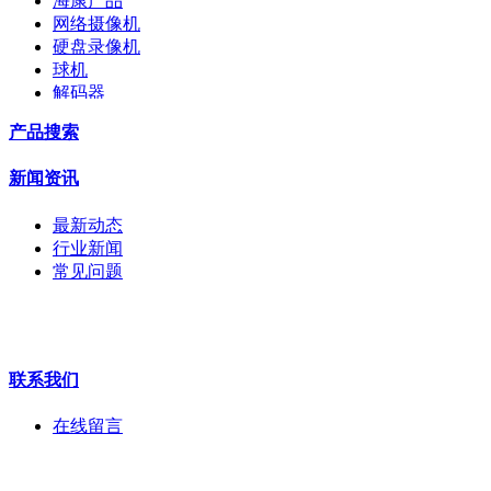
海康产品
网络摄像机
硬盘录像机
球机
解码器
交换机
产品搜索
配件
监视器
新闻资讯
拼接屏
执法记录仪
最新动态
安检门
行业新闻
工程宝
常见问题
海康机器人
华为产品
联系我们
在线留言