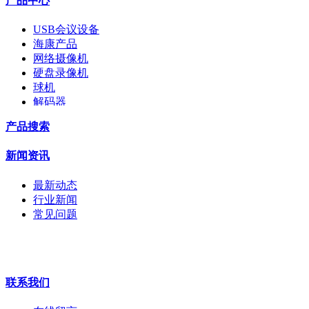
产品中心
USB会议设备
海康产品
网络摄像机
硬盘录像机
球机
解码器
交换机
产品搜索
配件
监视器
新闻资讯
拼接屏
执法记录仪
最新动态
安检门
行业新闻
工程宝
常见问题
海康机器人
华为产品
联系我们