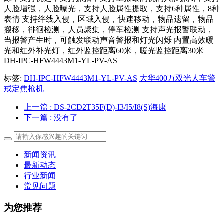
人脸增强，人脸曝光，支持人脸属性提取，支持6种属性，8种
表情 支持绊线入侵，区域入侵，快速移动，物品遗留，物品
搬移，徘徊检测，人员聚集，停车检测 支持声光报警联动，
当报警产生时，可触发联动声音警报和灯光闪烁 内置高效暖
光和红外补光灯，红外监控距离60米，暖光监控距离30米
DH-IPC-HFW4443M1-YL-PV-AS
标签:
DH-IPC-HFW4443M1-YL-PV-AS
大华400万双光人车警
戒定焦枪机
上一篇
: DS-2CD2T35F(D)-I3/I5/I8(S)海康
下一篇
: 没有了
新闻资讯
最新动态
行业新闻
常见问题
为您推荐