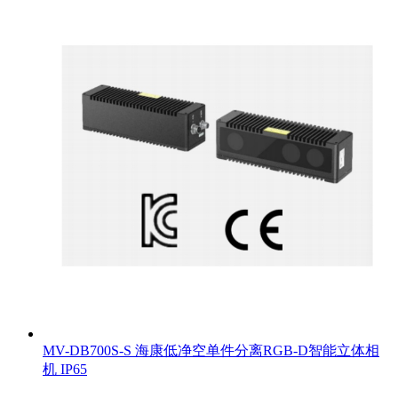
MV-DB700S-S 海康低净空单件分离RGB-D智能立体相
机 IP65