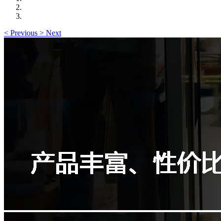
<
Previous
>
Next