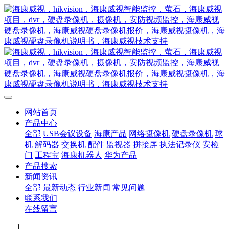
网站首页
产品中心
全部
USB会议设备
海康产品
网络摄像机
硬盘录像机
球
机
解码器
交换机
配件
监视器
拼接屏
执法记录仪
安检
门
工程宝
海康机器人
华为产品
产品搜索
新闻资讯
全部
最新动态
行业新闻
常见问题
联系我们
在线留言