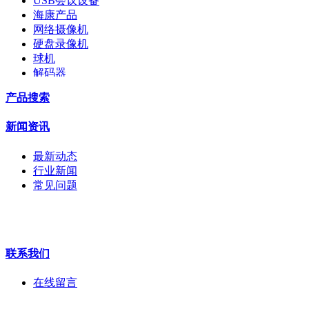
USB会议设备
海康产品
网络摄像机
硬盘录像机
球机
解码器
交换机
产品搜索
配件
监视器
新闻资讯
拼接屏
执法记录仪
最新动态
安检门
行业新闻
工程宝
常见问题
海康机器人
华为产品
联系我们
在线留言