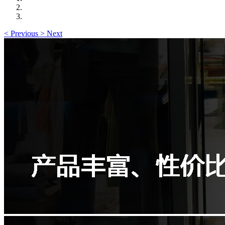
<
Previous
>
Next