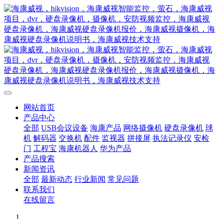
网站首页
产品中心
全部
USB会议设备
海康产品
网络摄像机
硬盘录像机
球
机
解码器
交换机
配件
监视器
拼接屏
执法记录仪
安检
门
工程宝
海康机器人
华为产品
产品搜索
新闻资讯
全部
最新动态
行业新闻
常见问题
联系我们
在线留言