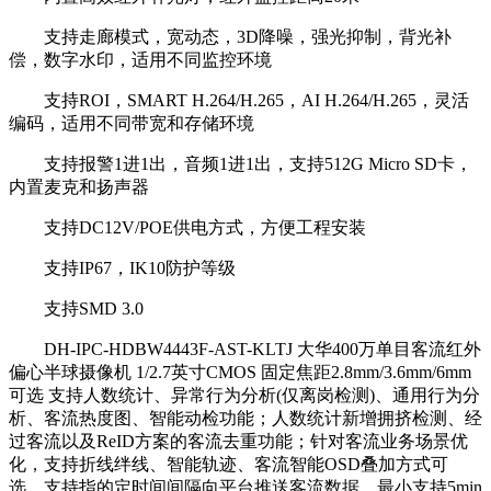
支持走廊模式，宽动态，3D降噪，强光抑制，背光补
偿，数字水印，适用不同监控环境
支持ROI，SMART H.264/H.265，AI H.264/H.265，灵活
编码，适用不同带宽和存储环境
支持报警1进1出，音频1进1出，支持512G Micro SD卡，
内置麦克和扬声器
支持DC12V/POE供电方式，方便工程安装
支持IP67，IK10防护等级
支持SMD 3.0
DH-IPC-HDBW4443F-AST-KLTJ 大华400万单目客流红外
偏心半球摄像机 1/2.7英寸CMOS 固定焦距2.8mm/3.6mm/6mm
可选 支持人数统计、异常行为分析(仅离岗检测)、通用行为分
析、客流热度图、智能动检功能；人数统计新增拥挤检测、经
过客流以及ReID方案的客流去重功能；针对客流业务场景优
化，支持折线绊线、智能轨迹、客流智能OSD叠加方式可
选，支持指的定时间间隔向平台推送客流数据，最小支持5min