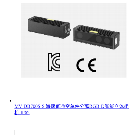
MV-DB700S-S 海康低净空单件分离RGB-D智能立体相
机 IP65