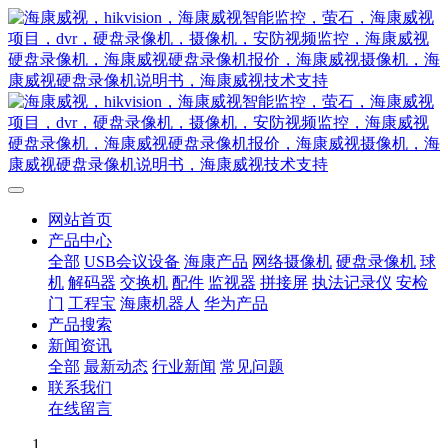
网站首页
产品中心
全部
USB会议设备
海康产品
网络摄像机
硬盘录像机
球
机
解码器
交换机
配件
监视器
拼接屏
执法记录仪
安检
门
工程宝
海康机器人
华为产品
产品搜索
新闻资讯
全部
最新动态
行业新闻
常见问题
联系我们
在线留言