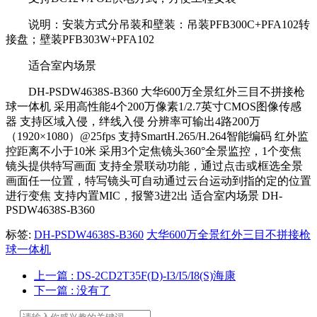
说明：安装方式分吊装和壁装：吊装PFB300C+PFA102转
接盘；壁装PFB303W+PFA102
适合室内场景
DH-PSDW4638S-B360 大华600万全景红外三目不拼接枪
球一体机 采用高性能4个200万像素1/2.7英寸CMOS图像传感
器 支持区域入侵，绊线入侵 分辨率可输出4路200万
（1920×1080）@25fps 支持SmartH.265/H.264智能编码 红外监
控距离不小于10米 采用3个定焦镜头360°全景监控，1个变焦
镜头提供特写画面 支持全景联动功能，通过点击或框选全景
画面任一位置，特写镜头可自动通过云台运动到指的定的位置
进行变焦 支持内置MIC，报警3进2出 适合室内场景 DH-
PSDW4638S-B360
标签:
DH-PSDW4638S-B360
大华600万全景红外三目不拼接枪
球一体机
上一篇
: DS-2CD2T35F(D)-I3/I5/I8(S)海康
下一篇
: 没有了