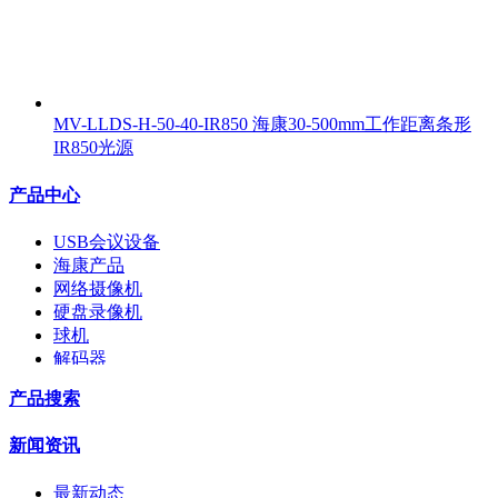
MV-LLDS-H-50-40-IR850 海康30-500mm工作距离条形
IR850光源
产品中心
USB会议设备
海康产品
网络摄像机
硬盘录像机
球机
解码器
交换机
产品搜索
配件
监视器
新闻资讯
拼接屏
执法记录仪
最新动态