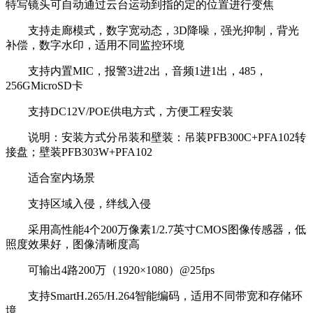
特写镜头可自动通过云台运动到指的定的位置进行变焦
支持走廊模式，数字宽动态，3D降噪，强光抑制，背光
补偿，数字水印，适用不同监控环境
支持内置MIC，报警3进2出，音频1进1出，485，
256GMicroSD卡
支持DC12V/POE供电方式，方便工程安装
说明：安装方式分吊装和壁装：吊装PFB300C+PFA102转
接盘；壁装PFB303W+PFA102
适合室内场景
支持区域入侵，绊线入侵
采用高性能4个200万像素1/2.7英寸CMOS图像传感器，低
照度效果好，图像清晰度高
可输出4路200万（1920×1080）@25fps
支持SmartH.265/H.264智能编码，适用不同带宽和存储环
境