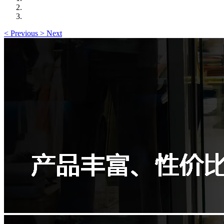
<
Previous
>
Next