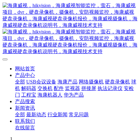
网站首页
产品中心
全部
USB会议设备
海康产品
网络摄像机
硬盘录像机
球
机
解码器
交换机
配件
监视器
拼接屏
执法记录仪
安检
门
工程宝
海康机器人
华为产品
产品搜索
新闻资讯
全部
最新动态
行业新闻
常见问题
联系我们
在线留言