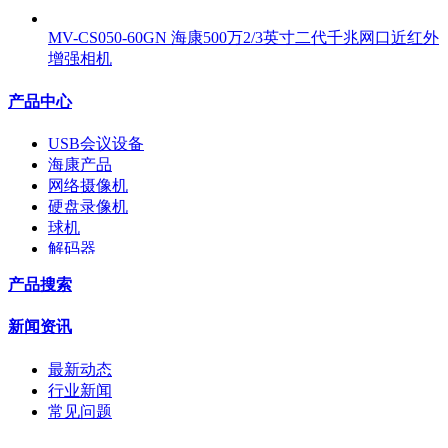
MV-CS050-60GN 海康500万2/3英寸二代千兆网口近红外
增强相机
产品中心
USB会议设备
海康产品
网络摄像机
硬盘录像机
球机
解码器
交换机
产品搜索
配件
监视器
新闻资讯
拼接屏
执法记录仪
最新动态
安检门
行业新闻
工程宝
常见问题
海康机器人
华为产品