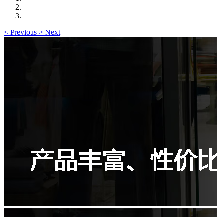
<
Previous
>
Next