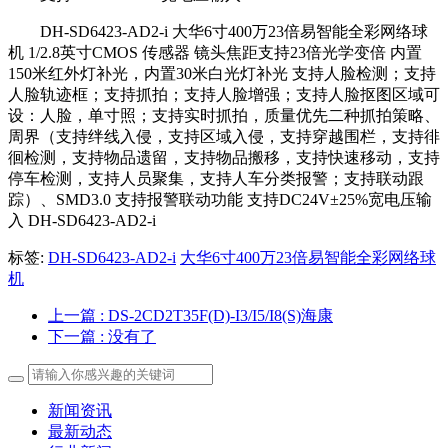
DH-SD6423-AD2-i 大华6寸400万23倍易智能全彩网络球
机 1/2.8英寸CMOS 传感器 镜头焦距支持23倍光学变倍 内置
150米红外灯补光，内置30米白光灯补光 支持人脸检测；支持
人脸轨迹框；支持抓拍；支持人脸增强；支持人脸抠图区域可
设：人脸，单寸照；支持实时抓拍，质量优先二种抓拍策略、
周界（支持绊线入侵，支持区域入侵，支持穿越围栏，支持徘
徊检测，支持物品遗留，支持物品搬移，支持快速移动，支持
停车检测，支持人员聚集，支持人车分类报警；支持联动跟
踪）、SMD3.0 支持报警联动功能 支持DC24V±25%宽电压输
入 DH-SD6423-AD2-i
标签:
DH-SD6423-AD2-i
大华6寸400万23倍易智能全彩网络球
机
上一篇
: DS-2CD2T35F(D)-I3/I5/I8(S)海康
下一篇
: 没有了
新闻资讯
最新动态