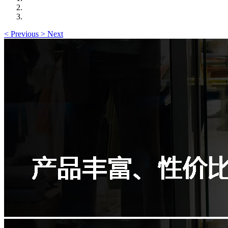
<
Previous
>
Next