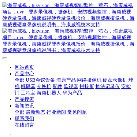
网站首页
产品中心
全部
USB会议设备
海康产品
网络摄像机
硬盘录像机
球
机
解码器
交换机
配件
监视器
拼接屏
执法记录仪
安检
门
工程宝
海康机器人
华为产品
产品搜索
新闻资讯
全部
最新动态
行业新闻
常见问题
联系我们
在线留言