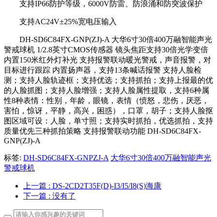
支持IP66防护等级，6000V防雷、防浪涌和防突波保护
支持AC24V±25%宽电压输入
DH-SD6C84FX-GNP(ZJ)-A 大华6寸30倍400万融智能声光
警戒球机 1/2.8英寸CMOS传感器 镜头焦距支持30倍光学变倍
内置150米红外灯补光 支持报警联动暖光警戒，声音报警，对
目标进行跟踪 内置扬声器，支持13条喊话报警 支持人脸检
测；支持人脸轨迹框；支持优选；支持抓拍；支持上报最的优
的人脸抓图；支持人脸增强；支持人脸属性提取，支持6种属
性8种表情：性别，年龄，眼镜，表情（愤怒，悲伤，厌恶，
害怕，惊讶，平静，高兴，困惑），口罩，胡子；支持人脸抠
图区域可设：人脸，单寸照；支持实时抓拍，优选抓拍，支持
质量优先三种抓拍策略 支持报警联动功能 DH-SD6C84FX-
GNP(ZJ)-A
标签:
DH-SD6C84FX-GNPZJ-A
大华6寸30倍400万融智能声光
警戒球机
上一篇
: DS-2CD2T35F(D)-I3/I5/I8(S)海康
下一篇
: 没有了