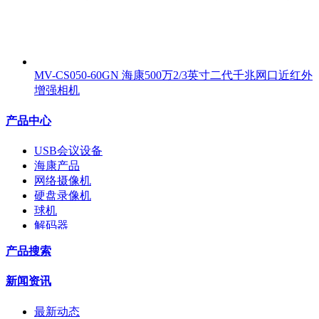
MV-CS050-60GN 海康500万2/3英寸二代千兆网口近红外
增强相机
产品中心
USB会议设备
海康产品
网络摄像机
硬盘录像机
球机
解码器
交换机
产品搜索
配件
监视器
新闻资讯
拼接屏
执法记录仪
最新动态
安检门