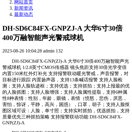
网站首页
新闻资讯
最新动态
DH-SD6C84FX-GNPZJ-A 大华6寸30倍
400万融智能声光警戒球机
2023-08-26 10:04:28
admin
132
DH-SD6C84FX-GNP(ZJ)-A 大华6寸30倍400万融智能声光
警戒球机 1/2.8英寸CMOS传感器 镜头焦距支持30倍光学变倍
内置150米红外灯补光 支持报警联动暖光警戒，声音报警，对
目标进行跟踪 内置扬声器，支持13条喊话报警 支持人脸检
测；支持人脸轨迹框；支持优选；支持抓拍；支持上报最的优
的人脸抓图；支持人脸增强；支持人脸属性提取，支持6种属
性8种表情：性别，年龄，眼镜，表情（愤怒，悲伤，厌恶，
害怕，惊讶，平静，高兴，困惑），口罩，胡子；支持人脸抠
图区域可设：人脸，单寸照；支持实时抓拍，优选抓拍，支持
质量优先三种抓拍策略 支持报警联动功能 DH-SD6C84FX-
GNP(ZJ)-A