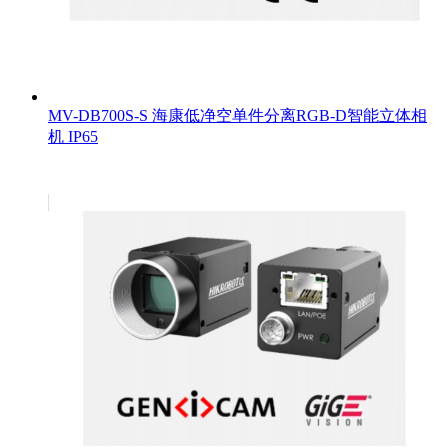
MV-DB700S-S 海康低净空单件分离RGB-D智能立体相
机 IP65