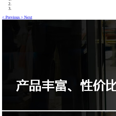
<
Previous
>
Next