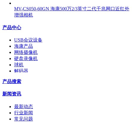
MV-CS050-60GN 海康500万2/3英寸二代千兆网口近红外
增强相机
产品中心
USB会议设备
海康产品
网络摄像机
硬盘录像机
球机
解码器
交换机
产品搜索
配件
监视器
新闻资讯
拼接屏
执法记录仪
最新动态
安检门
行业新闻
工程宝
常见问题
海康机器人
华为产品