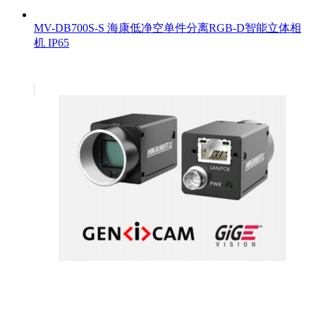
MV-DB700S-S 海康低净空单件分离RGB-D智能立体相
机 IP65