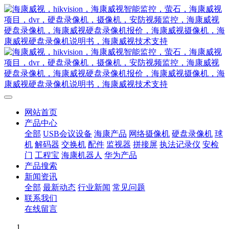
网站首页
产品中心
全部
USB会议设备
海康产品
网络摄像机
硬盘录像机
球
机
解码器
交换机
配件
监视器
拼接屏
执法记录仪
安检
门
工程宝
海康机器人
华为产品
产品搜索
新闻资讯
全部
最新动态
行业新闻
常见问题
联系我们
在线留言