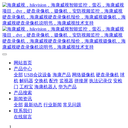
网站首页
产品中心
全部
USB会议设备
海康产品
网络摄像机
硬盘录像机
球
机
解码器
交换机
配件
监视器
拼接屏
执法记录仪
安检
门
工程宝
海康机器人
华为产品
产品搜索
新闻资讯
全部
最新动态
行业新闻
常见问题
联系我们
在线留言