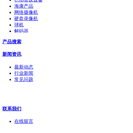
海康产品
网络摄像机
硬盘录像机
球机
解码器
交换机
产品搜索
配件
监视器
新闻资讯
拼接屏
执法记录仪
最新动态
安检门
行业新闻
工程宝
常见问题
海康机器人
华为产品
联系我们
在线留言