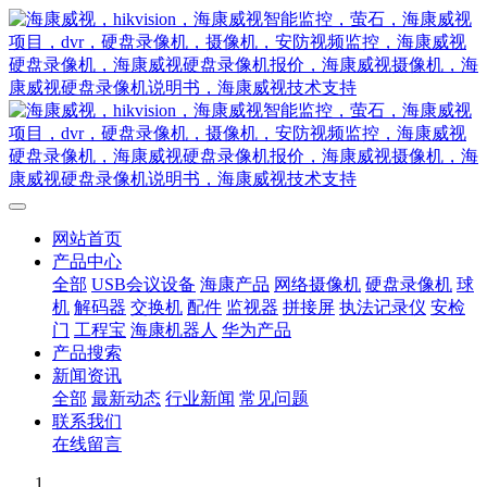
网站首页
产品中心
全部
USB会议设备
海康产品
网络摄像机
硬盘录像机
球
机
解码器
交换机
配件
监视器
拼接屏
执法记录仪
安检
门
工程宝
海康机器人
华为产品
产品搜索
新闻资讯
全部
最新动态
行业新闻
常见问题
联系我们
在线留言