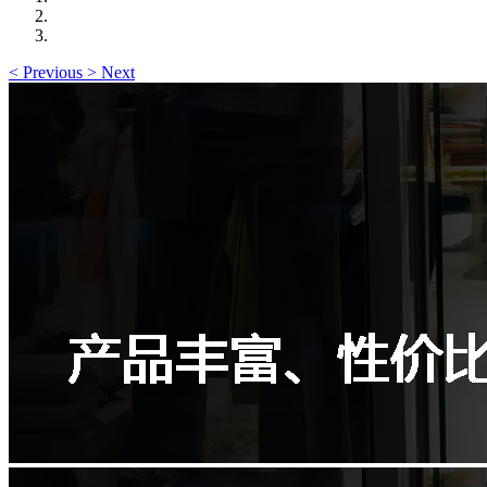
<
Previous
>
Next