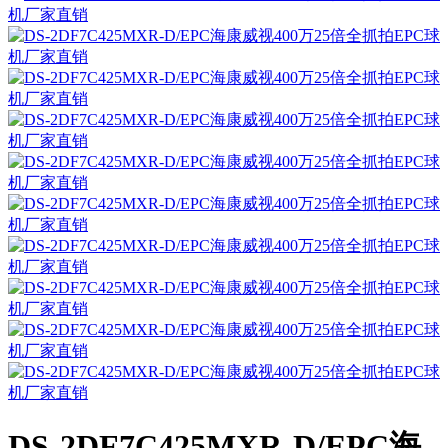
DS-2DF7C425MXR-D/EPC海