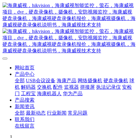
网站首页
产品中心
全部
USB会议设备
海康产品
网络摄像机
硬盘录像机
球
机
解码器
交换机
配件
监视器
拼接屏
执法记录仪
安检
门
工程宝
海康机器人
华为产品
产品搜索
新闻资讯
全部
最新动态
行业新闻
常见问题
联系我们
在线留言