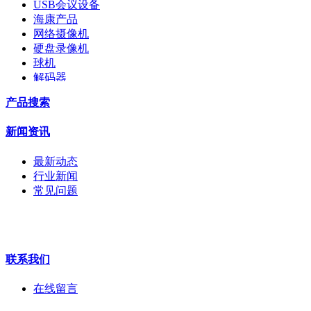
USB会议设备
海康产品
网络摄像机
硬盘录像机
球机
解码器
交换机
产品搜索
配件
监视器
新闻资讯
拼接屏
执法记录仪
最新动态
安检门
行业新闻
工程宝
常见问题
海康机器人
华为产品
联系我们
在线留言