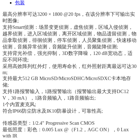
包装
最高分辨率可达3200 × 1800 @20 fps，在该分辨率下可输出实
时图像;
支持Smart侦测：场景变更侦测，虚焦侦测，区域入侵侦测，
越界侦测，进入区域侦测，离开区域侦测，物品遗留侦测，物
品拿取侦测，徘徊侦测，停车侦测，人员聚集侦测，快速移动
侦测，音频异常侦测，音频陡升侦测，音频陡降侦测;
支持背光补偿，强光抑制，3D数字降噪，120 dB宽动态，适
应不同环境;
采用高效阵列红外灯，使用寿命长，红外照射距离最远可达30
m;
支持最大512 GB MicroSD/MicroSDHC/MicroSDXC卡本地存
储;
支持1路报警输入，1路报警输出（报警输出最大支持DC12
V，30 mA），1路音频输入，1路音频输出;
1个内置麦克风;
符合IP66防尘防水及IK10防暴设计，可靠性高;
传感器类型：1/2.4" Progressive Scan CMOS
最低照度：彩色：0.005 Lux @（F1.2，AGC ON），0 Lux
with IR