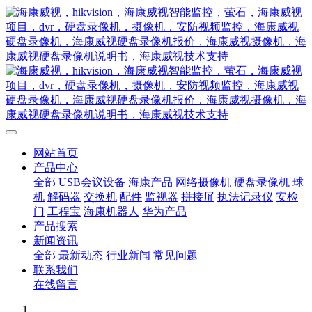
网站首页
产品中心
全部
USB会议设备
海康产品
网络摄像机
硬盘录像机
球
机
解码器
交换机
配件
监视器
拼接屏
执法记录仪
安检
门
工程宝
海康机器人
华为产品
产品搜索
新闻资讯
全部
最新动态
行业新闻
常见问题
联系我们
在线留言