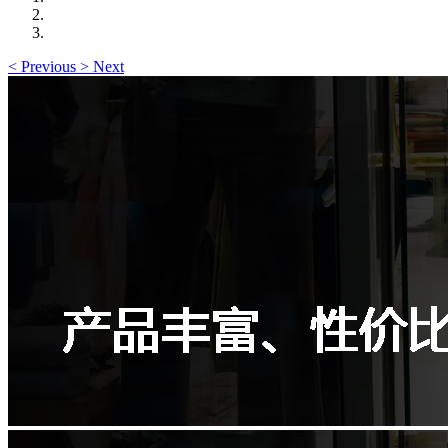
<
Previous
>
Next