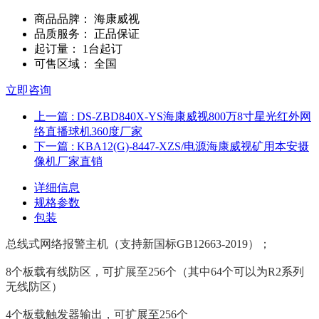
商品品脾：
海康威视
品质服务：
正品保证
起订量：
1台起订
可售区域：
全国
立即咨询
上一篇
: DS-ZBD840X-YS海康威视800万8寸星光红外网
络直播球机360度厂家
下一篇
: KBA12(G)-8447-XZS/电源海康威视矿用本安摄
像机厂家直销
详细信息
规格参数
包装
总线式网络报警主机（支持新国标GB12663-2019）；
8个板载有线防区，可扩展至256个（其中64个可以为R2系列
无线防区）
4个板载触发器输出，可扩展至256个