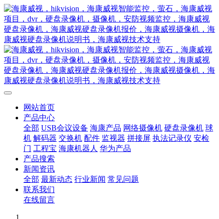
网站首页
产品中心
全部
USB会议设备
海康产品
网络摄像机
硬盘录像机
球
机
解码器
交换机
配件
监视器
拼接屏
执法记录仪
安检
门
工程宝
海康机器人
华为产品
产品搜索
新闻资讯
全部
最新动态
行业新闻
常见问题
联系我们
在线留言