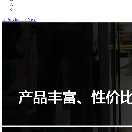
<
Previous
>
Next