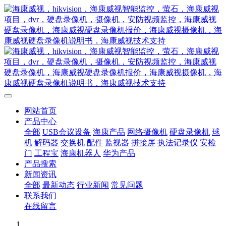
网站首页
产品中心
全部
USB会议设备
海康产品
网络摄像机
硬盘录像机
球
机
解码器
交换机
配件
监视器
拼接屏
执法记录仪
安检
门
工程宝
海康机器人
华为产品
产品搜索
新闻资讯
全部
最新动态
行业新闻
常见问题
联系我们
在线留言