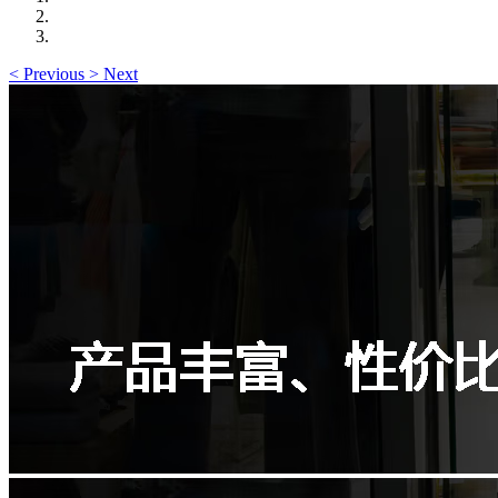
<
Previous
>
Next