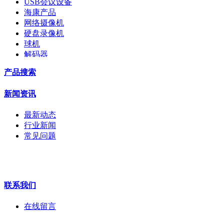
USB会议设备
海康产品
网络摄像机
硬盘录像机
球机
解码器
交换机
产品搜索
配件
监视器
新闻资讯
拼接屏
执法记录仪
最新动态
安检门
行业新闻
工程宝
常见问题
海康机器人
华为产品
联系我们
在线留言