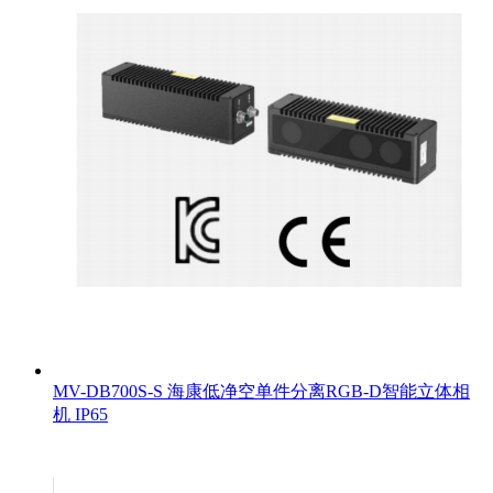
MV-DB700S-S 海康低净空单件分离RGB-D智能立体相
机 IP65