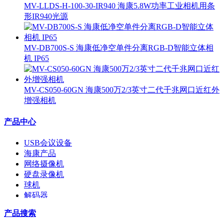
MV-LLDS-H-100-30-IR940 海康5.8W功率工业相机用条
形IR940光源
MV-DB700S-S 海康低净空单件分离RGB-D智能立体相
机 IP65
MV-CS050-60GN 海康500万2/3英寸二代千兆网口近红外
增强相机
产品中心
USB会议设备
海康产品
网络摄像机
硬盘录像机
球机
解码器
交换机
产品搜索
配件