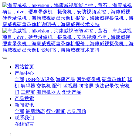
网站首页
产品中心
全部
USB会议设备
海康产品
网络摄像机
硬盘录像机
球
机
解码器
交换机
配件
监视器
拼接屏
执法记录仪
安检
门
工程宝
海康机器人
华为产品
产品搜索
新闻资讯
全部
最新动态
行业新闻
常见问题
联系我们
在线留言