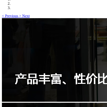
<
Previous
>
Next