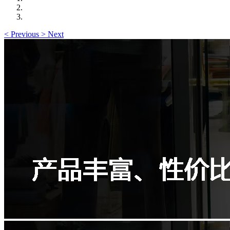
<
Previous
>
Next