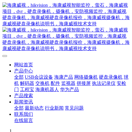
网站首页
产品中心
全部
USB会议设备
海康产品
网络摄像机
硬盘录像机
球
机
解码器
交换机
配件
监视器
拼接屏
执法记录仪
安检
门
工程宝
海康机器人
华为产品
产品搜索
新闻资讯
全部
最新动态
行业新闻
常见问题
联系我们
在线留言