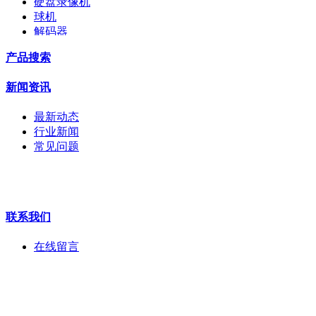
硬盘录像机
球机
解码器
交换机
产品搜索
配件
监视器
新闻资讯
拼接屏
执法记录仪
最新动态
安检门
行业新闻
工程宝
常见问题
海康机器人
华为产品
联系我们
在线留言