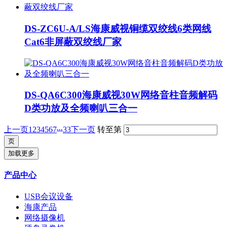
DS-ZC6U-A/LS海康威视铜缆双绞线6类网线
Cat6非屏蔽双绞线厂家
DS-QA6C300海康威视30W网络音柱音频解码
D类功放及全频喇叭三合一
...
上一页
1
2
3
4
5
6
7
33
下一页
转至第
加载更多
产品中心
USB会议设备
海康产品
网络摄像机